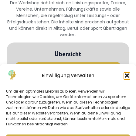
Der Workshop richtet sich an Leistungssportler, Trainer,
Vereine, Unternehmen, Führungskräfte sowie alle
Menschen, die regelmäßig unter Leistungs- oder
Erfolgsdruck stehen. Die Inhalte sind praxisnah aufgebaut
und können direkt in Alltag, Beruf oder Sport übertragen
werden.
Übersicht
Gehirn & Regulation
Einwilligung verwalten
Gehirn unter Druck
Um dir ein optimales Erlebnis zu bieten, verwenden wir
Gehirn & Burnout
Technologien wie Cookies, um Geräteinformationen zu speichern
und/oder darauf zuzugreifen. Wenn du diesen Technologien
zustimmst, können wir Daten wie das Surfverhalten oder eindeutige
Kopf im Spiel
IDs auf dieser Website verarbeiten. Wenn du deine Einwilligung
nicht erteilst oder zurückziehst, können bestimmte Merkmale und
Pilates, Boxen & Psychologie
Funktionen beeinträchtigt werden.
Gesunde Pausen