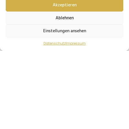
Akzeptieren
Erstgespräch / Infoabend
Ablehnen
Events
Einstellungen ansehen
Datenschutz
Impressum
Lassen Sie uns gemeinsam starten
Vereinbaren Sie jetzt ein Erstgespräch und
machen Sie den ersten Schritt zu mehr
mentaler Stärke und innerer Balance.